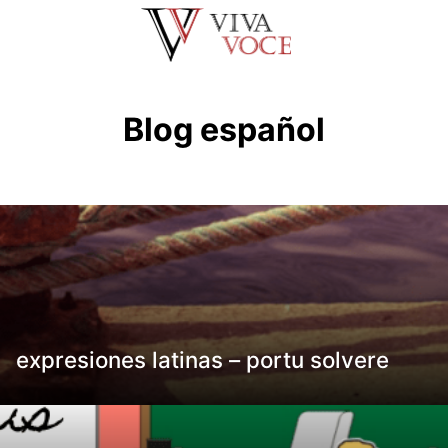
Saltar
al
contenido
Blog español
expresiones latinas – portu solvere