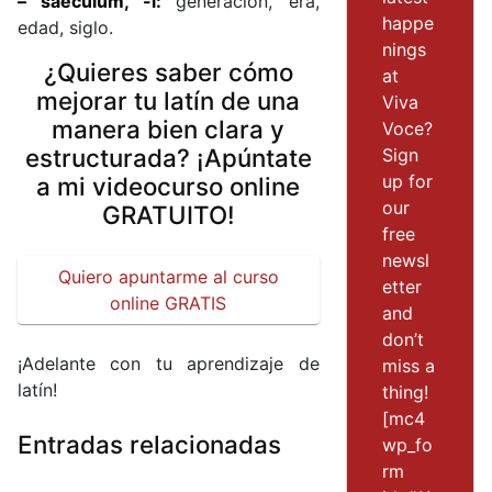
– saeculum, -i:
generación, era,
happe
edad, siglo.
nings
¿Quieres saber cómo
at
mejorar tu latín de una
Viva
manera bien clara y
Voce?
estructurada? ¡Apúntate
Sign
up for
a mi videocurso online
our
GRATUITO!
free
newsl
Quiero apuntarme al curso
etter
online GRATIS
and
don’t
¡Adelante con tu aprendizaje de
miss a
latín!
thing!
[mc4
Entradas relacionadas
wp_fo
rm