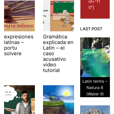
id="11
0"]
LAST POST
expresiones
Gramática
latinas –
explicada en
portu
Latín – el
solvere
caso
acusativo
video
tutorial
Latin terms –
Natura 6
(Water II)