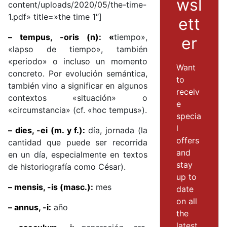
wsl
content/uploads/2020/05/the-time-
1.pdf» title=»the time 1″]
ett
– tempus, -oris (n): «
tiempo»,
er
«lapso de tiempo», también
«periodo» o incluso un momento
Want
concreto. Por evolución semántica,
to
también vino a significar en algunos
receiv
contextos «situación» o
e
«circumstancia» (cf. «hoc tempus»).
specia
l
– dies, -ei (m. y f.):
día, jornada (la
offers
cantidad que puede ser recorrida
and
en un día, especialmente en textos
stay
de historiografía como César).
up to
– mensis, -is (masc.):
mes
date
on all
– annus, -i:
año
the
latest