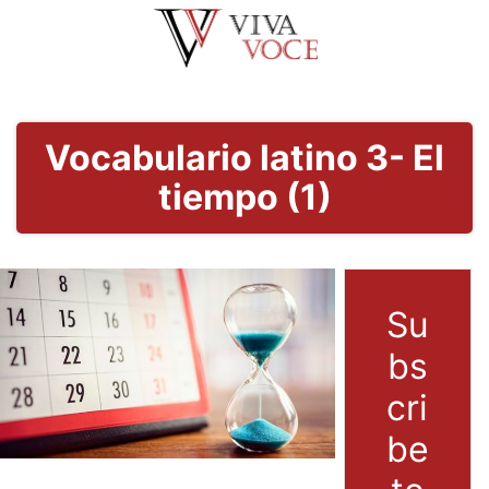
Saltar
al
contenido
Vocabulario latino 3- El
tiempo (1)
Su
bs
cri
be