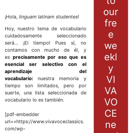
to
our
¡Hola,
linguam latinam studentes
!
fre
Hoy, nuestro tema de vocabulario
e
cuidadosamente seleccionado
we
será… ¡El tiempo! Pues sí, no
contamos con mucho de él, y
ekl
es
precisamente por eso que es
esencial ser selectivo con el
y
aprendizaje del
VI
vocabulario:
nuestra memoria y
tiempo son limitados, pero por
VA
suerte, una lista seleccionada de
VO
vocabulario lo es también.
CE
[pdf-embedder
url=»https://www.vivavoceclassics.
ne
com/wp-