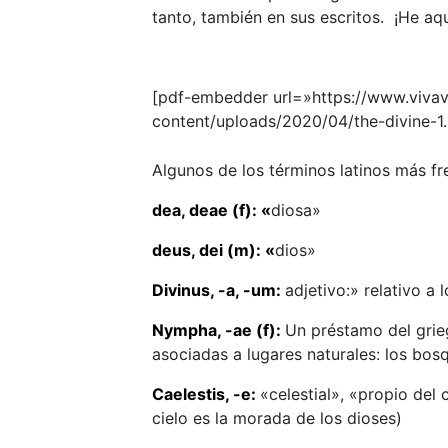
tanto, también en sus escritos. ¡He aqu
[pdf-embedder url=»https://www.viva
content/uploads/2020/04/the-divine-1.p
Algunos de los términos latinos más fr
dea, deae (f): «
diosa»
deus, dei (m): «
dios»
Divinus, -a, -um:
adjetivo:» relativo a 
Nympha, -ae (f):
Un préstamo del grieg
asociadas a lugares naturales: los bosqu
Caelestis, -e:
«celestial», «propio del 
cielo es la morada de los dioses)