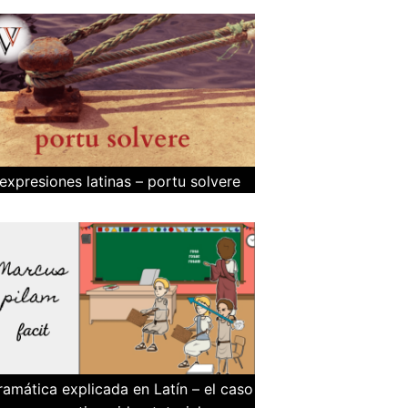
expresiones latinas – portu solvere
ramática explicada en Latín – el caso