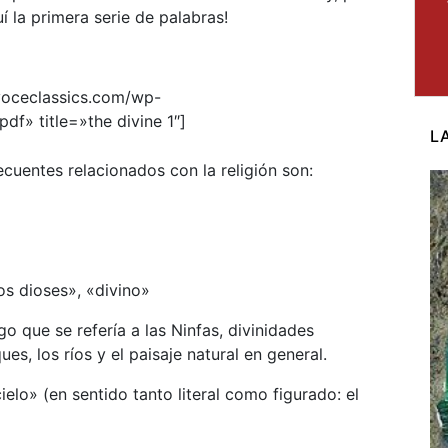
í la primera serie de palabras!
voceclassics.com/wp-
df» title=»the divine 1″]
L
ecuentes relacionados con la religión son:
los dioses», «divino»
o que se refería a las Ninfas, divinidades
es, los ríos y el paisaje natural en general.
cielo» (en sentido tanto literal como figurado: el