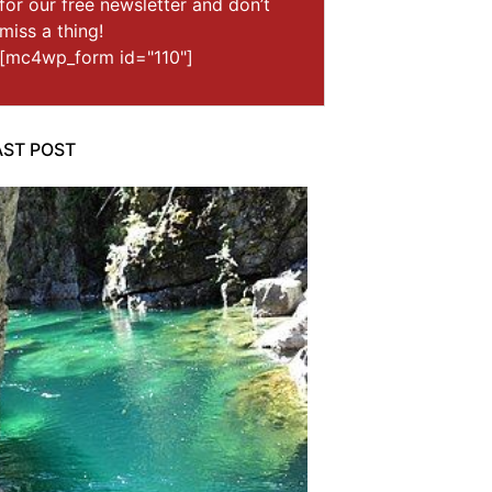
for our free newsletter and don’t
miss a thing!
[mc4wp_form id="110"]
AST POST