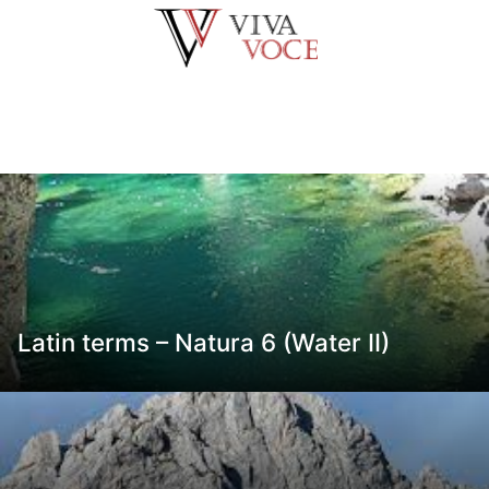
Saltar
al
contenido
Latin terms – Natura 6 (Water II)